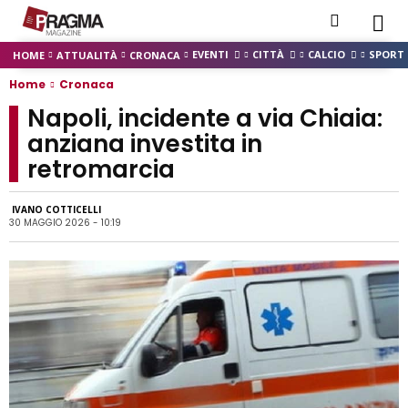
EVENTI
CITTÀ
CALCIO
SPORT
HOME
ATTUALITÀ
CRONACA
Home
Cronaca
Napoli, incidente a via Chiaia:
anziana investita in
retromarcia
IVANO COTTICELLI
30 MAGGIO 2026 - 10:19