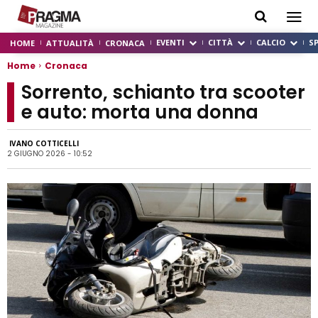
EVENTI
CITTÀ
CALCIO
S
HOME
ATTUALITÀ
CRONACA
Home
Cronaca
Sorrento, schianto tra scooter
e auto: morta una donna
IVANO COTTICELLI
2 GIUGNO 2026 - 10:52