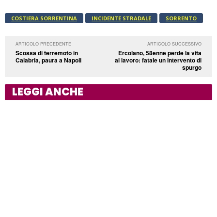
COSTIERA SORRENTINA
INCIDENTE STRADALE
SORRENTO
ARTICOLO PRECEDENTE
ARTICOLO SUCCESSIVO
Scossa di terremoto in
Ercolano, 58enne perde la vita
Calabria, paura a Napoli
al lavoro: fatale un intervento di
spurgo
LEGGI ANCHE