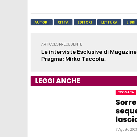
AUTORI
CITTÀ
EDITORI
LETTURA
LIBRI
ARTICOLO PRECEDENTE
Le interviste Esclusive di Magazine
Pragma: Mirko Taccola.
LEGGI ANCHE
CRONACA
Sorre
seque
lasci
7 Agosto 2026