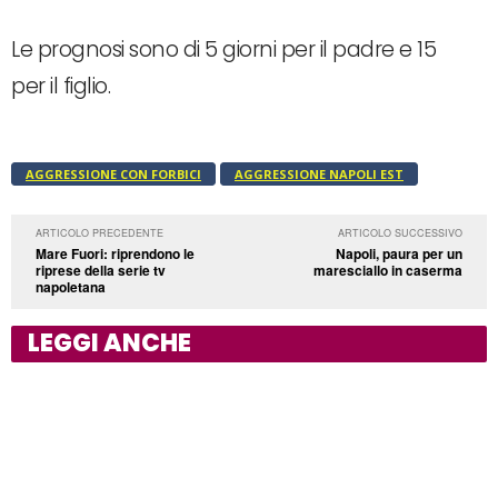
Le prognosi sono di 5 giorni per il padre e 15
per il figlio.
AGGRESSIONE CON FORBICI
AGGRESSIONE NAPOLI EST
ARTICOLO PRECEDENTE
ARTICOLO SUCCESSIVO
Mare Fuori: riprendono le
Napoli, paura per un
riprese della serie tv
maresciallo in caserma
napoletana
LEGGI ANCHE