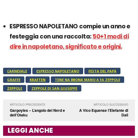
ESPRESSO NAPOLETANO
compie un anno e
festeggia con una raccolta:
50+1 modi di
dire in napoletano, significato e origini.
CARNEVALE
ESPRESSO NAPOLETANO
FESTA DEL PAPÀ
GRAFFE
KRAFTEN
TENE NA BBONA MANO A FA ZEPPOLE
ZEPPOLE
ZEPPOLE DI SAN GIUSEPPE
ARTICOLO PRECEDENTE
ARTICOLO SUCCESSIVO
Gargoyles – L’angolo del Nerd e
A Vico Equense l’Elefante di
dell’Otaku
Dalì
LEGGI ANCHE