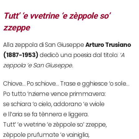
Tutt’ ‘e vvetrine ‘e zèppole so’
zzeppe
Alla zeppola di San Giuseppe
Arturo Trusiano
(1887-1953)
dedicò una poesia dal titolo:
‘A
zeppola ‘e San Giuseppe.
Chiove… Po schiove… Trase e gghiesce ‘o sole…
Po tutto ‘nzieme vence primmavera:
se schiara ‘o cielo, addorano ‘e vviole
e ll’aria se fa tènnera e liggera.
Tutt’ ‘e vvetrine ‘e zèppole so’ zzeppe,
zèppole prufumate ‘e vainiglia,