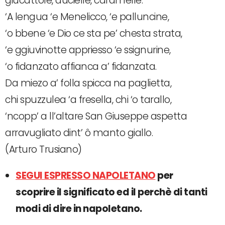
giucattole, aucielle, caramelle.
‘A lengua ‘e Menelicco, ‘e palluncine,
‘o bbene ‘e Dio ce sta pe’ chesta strata,
‘e ggiuvinotte appriesso ‘e ssignurine,
‘o fidanzato affianca a’ fidanzata.
Da miezo a’ folla spicca na paglietta,
chi spuzzulea ‘a fresella, chi ‘o tarallo,
‘ncopp’ a ll’altare San Giuseppe aspetta
arravugliato dint’ ô manto giallo.
(Arturo Trusiano)
SEGUI ESPRESSO NAPOLETANO
per
scoprire il significato ed il perchè di tanti
modi di dire in napoletano.