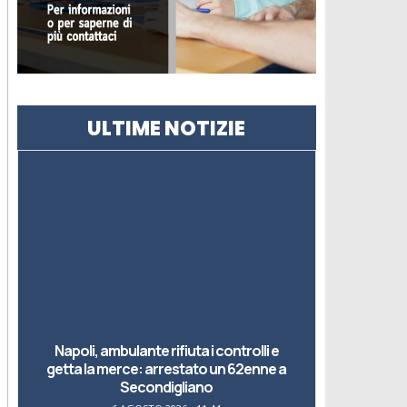
ULTIME NOTIZIE
Napoli, ambulante rifiuta i controlli e
getta la merce: arrestato un 62enne a
Secondigliano