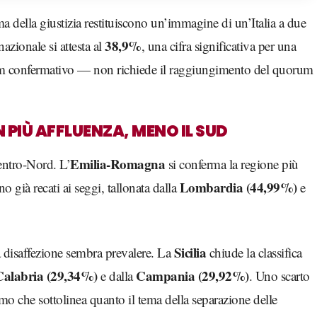
ma della giustizia restituiscono un’immagine di un’Italia a due
38,9%
nazionale si attesta al
, una cifra significativa per una
um confermativo — non richiede il raggiungimento del quorum
PIÙ AFFLUENZA, MENO IL SUD
Emilia-Romagna
Centro-Nord. L’
si conferma la regione più
Lombardia (44,99%)
no già recati ai seggi, tallonata dalla
e
Sicilia
 disaffezione sembra prevalere. La
chiude la classifica
Calabria (29,34%)
Campania (29,92%)
e dalla
. Uno scarto
mo che sottolinea quanto il tema della separazione delle