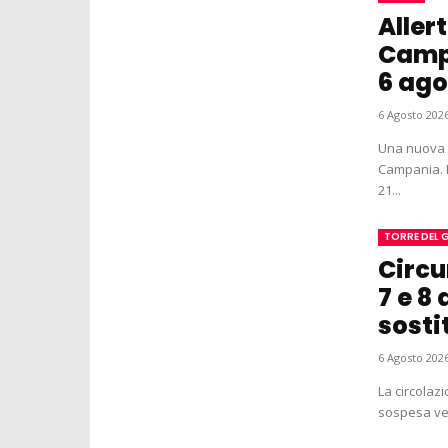
Aller
Campa
6 ago
6 Agosto 2026
Una nuova a
Campania. L
21...
TORRE DEL 
Circu
7 e 8
sosti
6 Agosto 2026
La circolaz
sospesa ven