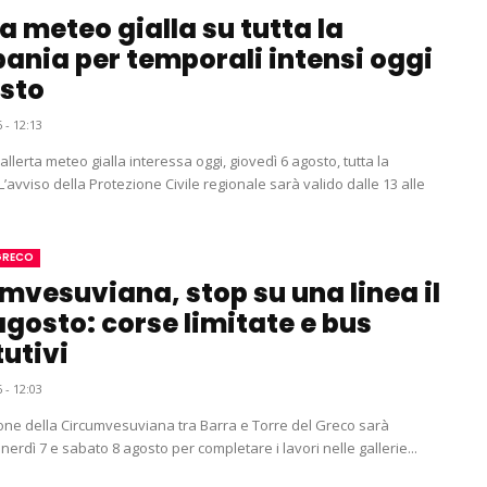
ta meteo gialla su tutta la
nia per temporali intensi oggi
sto
 - 12:13
llerta meteo gialla interessa oggi, giovedì 6 agosto, tutta la
’avviso della Protezione Civile regionale sarà valido dalle 13 alle
GRECO
mvesuviana, stop su una linea il
 agosto: corse limitate e bus
tutivi
 - 12:03
ione della Circumvesuviana tra Barra e Torre del Greco sarà
erdì 7 e sabato 8 agosto per completare i lavori nelle gallerie...