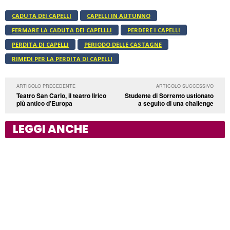
CADUTA DEI CAPELLI
CAPELLI IN AUTUNNO
FERMARE LA CADUTA DEI CAPELLLI
PERDERE I CAPELLI
PERDITA DI CAPELLI
PERIODO DELLE CASTAGNE
RIMEDI PER LA PERDITA DI CAPELLI
ARTICOLO PRECEDENTE
ARTICOLO SUCCESSIVO
Teatro San Carlo, il teatro lirico
Studente di Sorrento ustionato
più antico d’Europa
a seguito di una challenge
LEGGI ANCHE