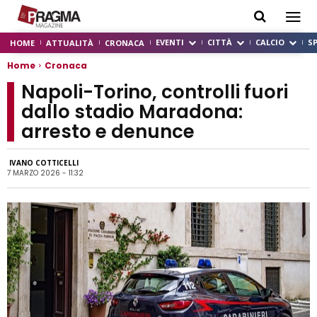
EVENTI
CITTÀ
CALCIO
S
HOME
ATTUALITÀ
CRONACA
Home
Cronaca
Napoli-Torino, controlli fuori
dallo stadio Maradona:
arresto e denunce
IVANO COTTICELLI
7 MARZO 2026 - 11:32