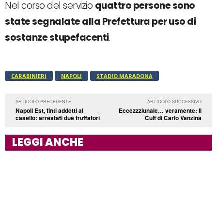
Nel corso del servizio
quattro persone sono
state segnalate alla Prefettura per uso di
sostanze stupefacenti
.
CARABINIERI
NAPOLI
STADIO MARADONA
ARTICOLO PRECEDENTE
ARTICOLO SUCCESSIVO
Napoli Est, finti addetti al
Eccezzziunale… veramente: Il
casello: arrestati due truffatori
Cult di Carlo Vanzina
LEGGI ANCHE