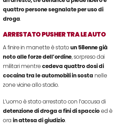
un arresto, tre denunce a piede libero e
quattro persone segnalate per uso di
droga
.
ARRESTATO PUSHER TRA LE AUTO
A finire in manette è stato
un 58enne già
noto alle forze dell’ordine
, sorpreso dai
militari mentre
cedeva quattro dosi di
cocaina tra le automobili in sosta
nelle
zone vicine allo stadio.
L’uomo è stato arrestato con l’accusa di
detenzione di droga a fini di spaccio
ed è
ora
in attesa di giudizio
.