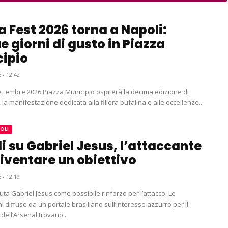
a Fest 2026 torna a Napoli:
e giorni di gusto in Piazza
ipio
 - 12:42
settembre 2026 Piazza Municipio ospiterà la decima edizione di
 la manifestazione dedicata alla filiera bufalina e alle eccellenze...
OLI
i su Gabriel Jesus, l’attaccante
iventare un obiettivo
 - 12:19
luta Gabriel Jesus come possibile rinforzo per l’attacco. Le
i diffuse da un portale brasiliano sull’interesse azzurro per il
dell’Arsenal trovano...