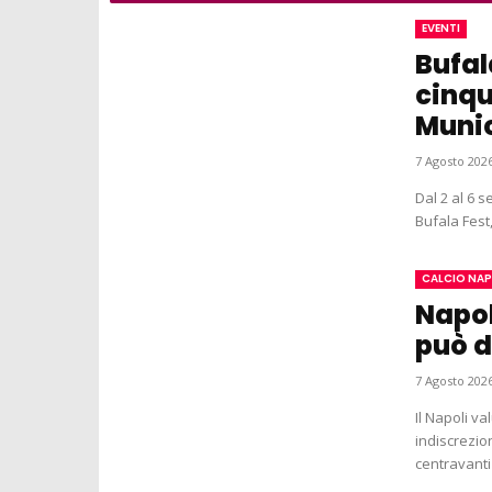
EVENTI
Bufal
cinqu
Munic
7 Agosto 2026
Dal 2 al 6 
Bufala Fest,
CALCIO NAP
Napol
può d
7 Agosto 2026
Il Napoli va
indiscrezion
centravanti 