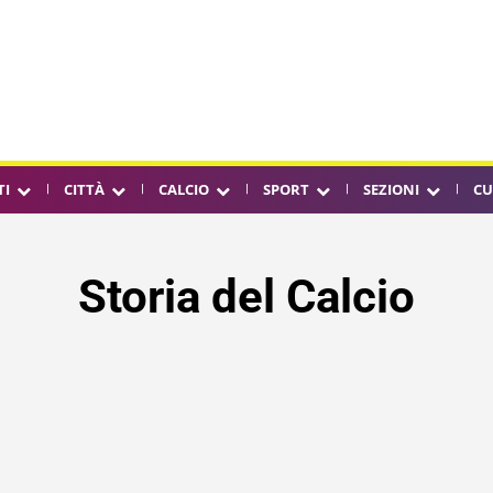
TI
CITTÀ
CALCIO
SPORT
SEZIONI
CU
Storia del Calcio
E
ATALANTA
BENEVENTO
BOLOGNA
BUNDESLIGA
CA