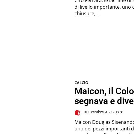
Ciro Ferrara, le lacrime di Stoccarda Ciro Ferrara 
di livello importante, uno 
chiusure,...
CALCIO
Maicon, il Col
segnava e dive
30 Dicembre 2022 - 08:58
Maicon Douglas Sisenando
uno dei pezzi importanti de