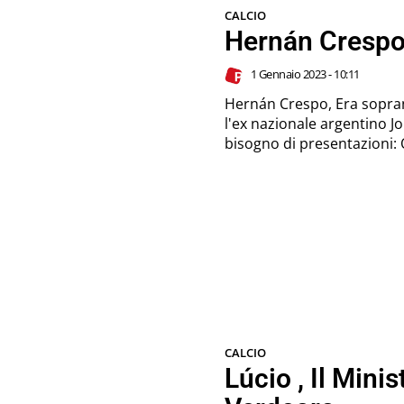
CALCIO
Hernán Crespo 
1 Gennaio 2023 - 10:11
Hernán Crespo, Era sopra
l'ex nazionale argentino J
b
CALCIO
Lúcio , Il Mini