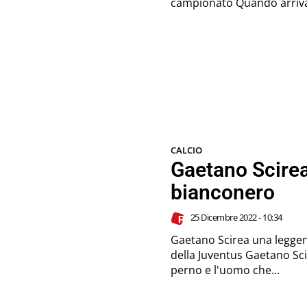
campionato Quando ar
CALCIO
Gaetano Scire
bianconero
25 Dicembre 2022 - 10:34
Gaetano Scirea una leggend
della Juventus Gaetano Scirea ha rappresentato l'eleganza in difesa, il
perno e l'uomo che...