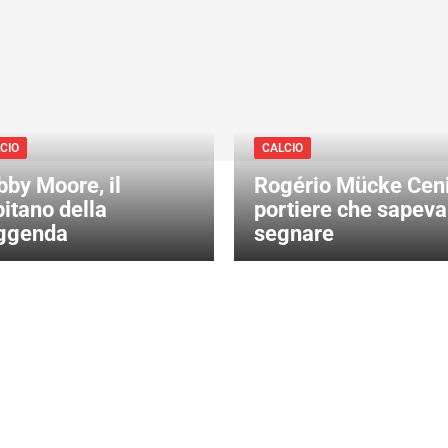
CIO
CALCIO
bby Moore, il
Rogério Mücke Ceni 
itano della
portiere che sapeva
ggenda
segnare